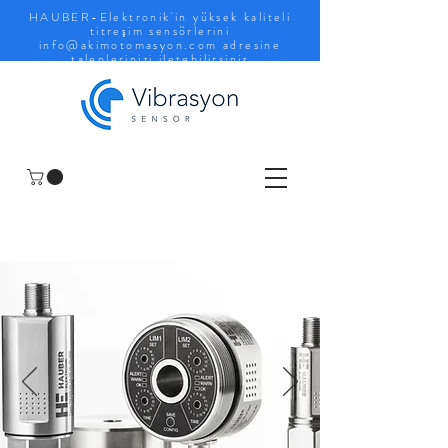
HAUBER-Elektronik'in yüksek kaliteli
titreşim sensörlerini
info@akimotomasyon.com
adresine
taleplerinizi iletebilirsiniz