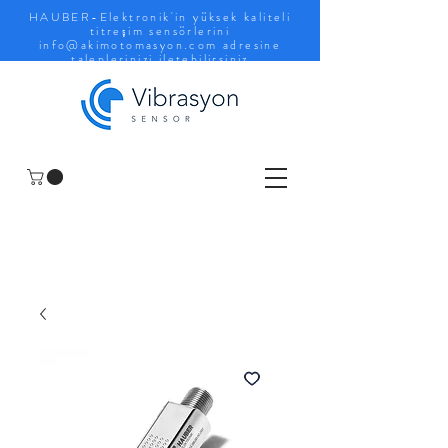
HAUBER-Elektronik'in yüksek kaliteli
titreşim sensörlerini
info@akimotomasyon.com
adresine
taleplerinizi iletebilirsiniz