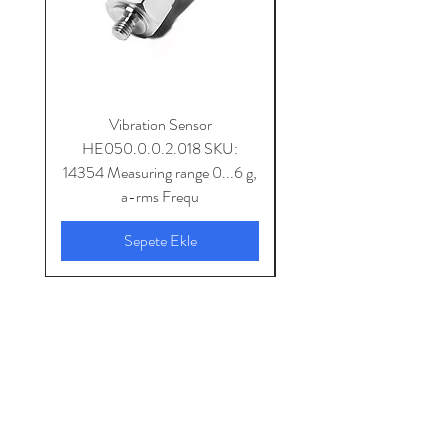
Vibration Sensor
HE050.0.0.2.018 SKU:
14354 Measuring range 0...6 g,
SKU: 14353 Measuring 
a-rms Frequ
Sepete Ekle
Home
Shop Collection