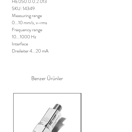
HE050.0.0.2.013
SKU: 14349
Measuring range
0...10 mm/s, v-rms
Frequency range
10...1000 Hz
Interface
Dreileiter 4...20 mA
Benzer Ürünler