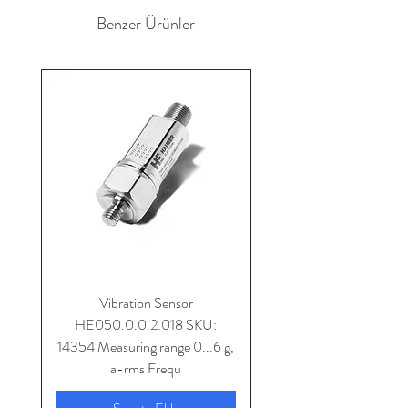
Benzer Ürünler
Vibration Sensor
HE050.0.0.2.018 SKU:
14354 Measuring range 0...6 g,
SKU: 14353 Measuring 
a-rms Frequ