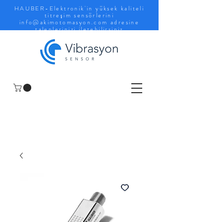
HAUBER-Elektronik'in yüksek kaliteli
titreşim sensörlerini
info@akimotomasyon.com
adresine
taleplerinizi iletebilirsiniz