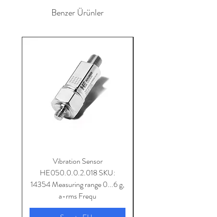
Benzer Ürünler
Vibration Sensor
HE050.0.0.2.018 SKU:
14354 Measuring range 0...6 g,
SKU: 14353 Measuring 
a-rms Frequ