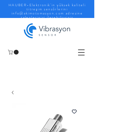
HAUBER-Elektronik'in yüksek kaliteli
titreşim sensörlerini
info@akimotomasyon.com
adresine
taleplerinizi iletebilirsiniz