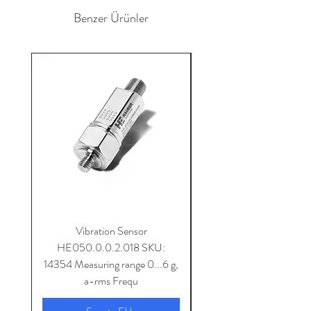
Benzer Ürünler
Vibration Sensor
HE050.0.0.2.018 SKU:
14354 Measuring range 0...6 g,
SKU: 14353 Measuring 
a-rms Frequ