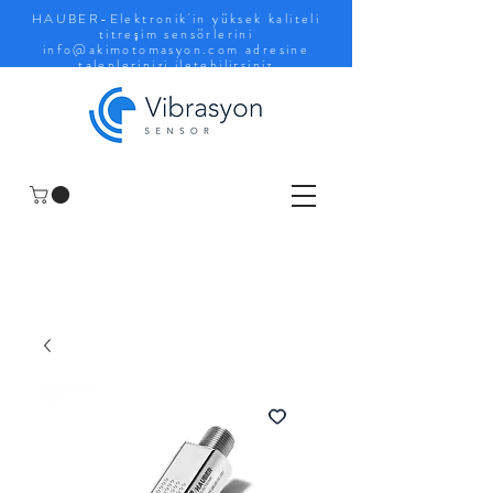
HAUBER-Elektronik'in yüksek kaliteli
titreşim sensörlerini
info@akimotomasyon.com
adresine
taleplerinizi iletebilirsiniz