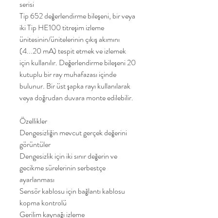
serisi
Tip 652 değerlendirme bileşeni, bir veya
iki Tip HE100 titreşim izleme
ünitesinin/ünitelerinin çıkış akımını
(4...20 mA) tespit etmek ve izlemek
için kullanılır. Değerlendirme bileşeni 20
kutuplu bir ray muhafazası içinde
bulunur. Bir üst şapka rayı kullanılarak
veya doğrudan duvara monte edilebilir.
Özellikler
Dengesizliğin mevcut gerçek değerini
görüntüler
Dengesizlik için iki sınır değerin ve
gecikme sürelerinin serbestçe
ayarlanması
Sensör kablosu için bağlantı kablosu
kopma kontrolü
Gerilim kaynağı izleme