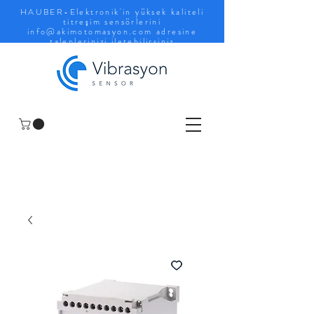
HAUBER-Elektronik'in yüksek kaliteli
titreşim sensörlerini
info@akimotomasyon.com
adresine
taleplerinizi iletebilirsiniz