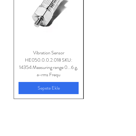
Değerlendirme bileşeni, titreşim izleme
üniteleri için güç kaynağı görevi görür.
Vibration Sensor
HE050.0.0.2.018 SKU:
14354 Measuring range 0...6 g,
SKU: 14353 Measuring 
a-rms Frequ
Sepete Ekle