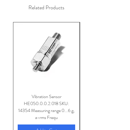
Related Products
Vibration Sensor
HE050.0.0.2.018 SKU:
14354 Measuring range 0...6 g,
SKU: 14353 Measuring 
a-rms Frequ