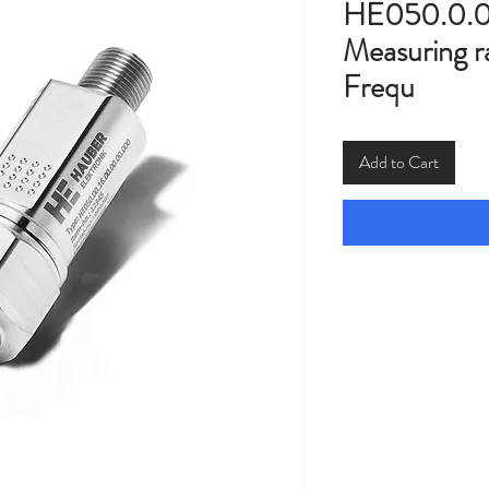
HE050.0.0.
Measuring ra
Frequ
Add to Cart