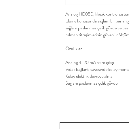
Analog
HE050, klasik kontrol sistemle
izleme konusunda sağlam bir başlangıç
sağlam paslanmaz çelik gövde ve ba
rulman titreşimlerinin güvenilir ölçümü
Özellikler
Analog 4..20 mA akım çıkışı
Vidalı bağlantı sayesinde kolay mont
Kolay elektrik devreye alma
Sağlam paslanmaz çelik gövde