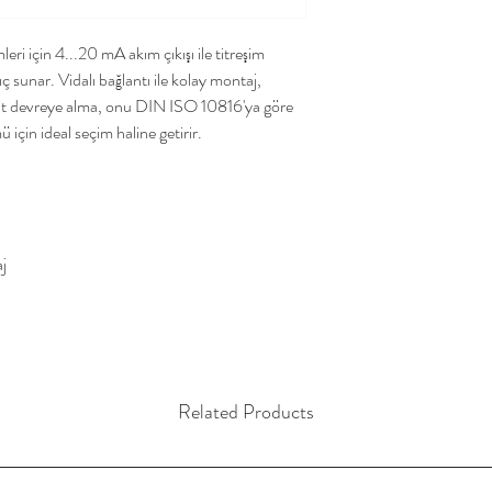
ri için 4...20 mA akım çıkışı ile titreşim
 sunar. Vidalı bağlantı ile kolay montaj,
sit devreye alma, onu DIN ISO 10816'ya göre
 için ideal seçim haline getirir.
aj
Related Products