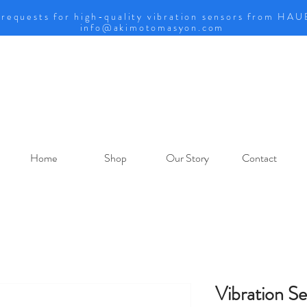
 requests for high-quality vibration sensors from HA
info@akimotomasyon.com
Home
Shop
Our Story
Contact
Vibration S