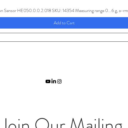
ion Sensor HE050.0.0.2.018 SKU: 14354 Measuring range 0...6 g, a-rm
Add to Cart
Join Our Mailing 