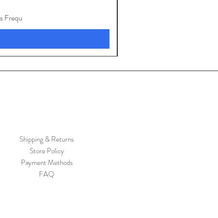
s Frequ
V
Shipping & Returns
Store Policy
Payment Methods
FAQ